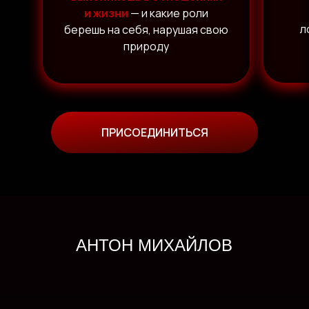
и жизни
— и какие роли
л
берешь на себя, нарушая свою
природу
ПРИСОЕДИНИТЬСЯ
АНТОН МИХАЙЛОВ