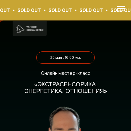
SOLD OUT
SOLD OUT
SOLD OUT
SOLD OUT
S
28 мая в 16:00 мск
Онлайн мастер-класс
«ЭКСТРАСЕНСОРИКА.
ЭНЕРГЕТИКА. ОТНОШЕНИЯ»