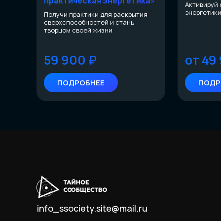
практическая энергетика
»
Активируй 
энергетики
Получи практики для раскрытия
сверхспособностей
и стань
творцом своей жизни
59 900 ₽
от 49
ПОДРОБНЕЕ
ПОДР
info_ssociety.site@mail.ru