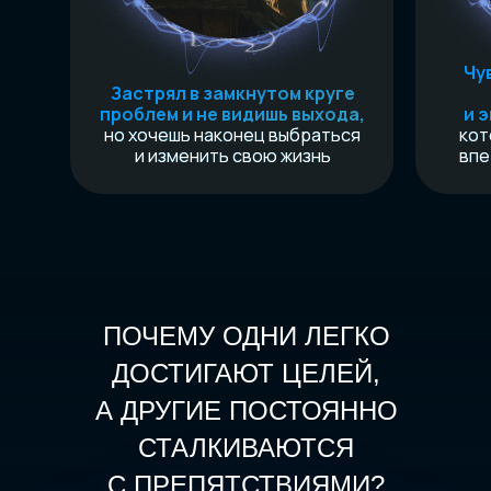
Чу
Застрял в замкнутом круге
проблем и не видишь выхода,
и 
но хочешь наконец выбраться
кот
и изменить свою жизнь
впе
ПОЧЕМУ ОДНИ ЛЕГКО
ДОСТИГАЮТ ЦЕЛЕЙ,
А ДРУГИЕ ПОСТОЯННО
СТАЛКИВАЮТСЯ
С ПРЕПЯТСТВИЯМИ?