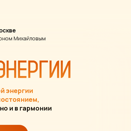
Москве
тоном Михайловым
ей энергии
состоянием,
но и в гармонии