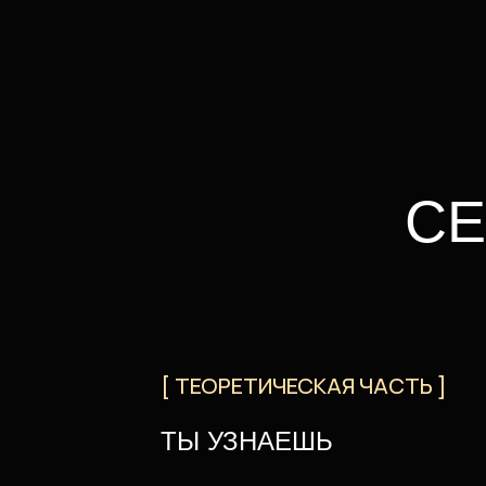
[ ТЕОРЕТИЧЕСКАЯ ЧАСТЬ ]
ТЫ УЗНАЕШЬ
Как на самом деле устроен ч
Где находится настоящий отв
на главный вопрос жизни
Как осознанно влиять на реал
а не подстраиваться
Личную история Антона:
как он пришел к Махадеву и ка
это повлияло на все в его жиз