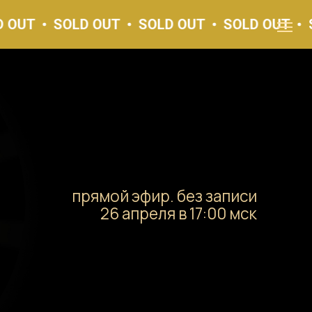
SOLD OUT
SOLD OUT
SOLD OUT
SOLD 
прямой эфир. без записи
26 апреля в 17:00 мск
А