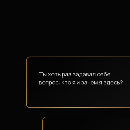
Ты хоть раз задавал себе
вопрос: кто я и зачем я здесь?
Ты хоть раз ловил
ощущение, что живешь
не свою жизнь