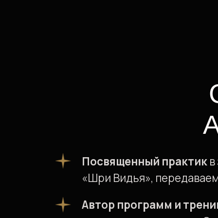
АН
Посвященный практик
в закр
«Шри Видья», передаваемых от
Автор программ и тренингов
энергетики человека «Сила С
Изобретатель
устройств для 
и развития сверхвозможносте
Более 10 000 учени
и последователей п