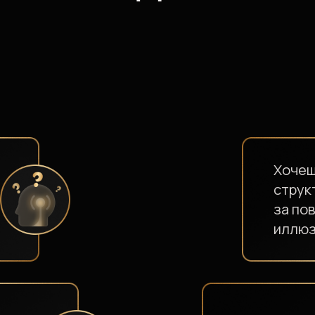
Хочешь увидеть 
структуру мира, 
за повседневным
иллюзиями и при
Ты пробовал психолог
медитации, книги, рет
и ничего не работает