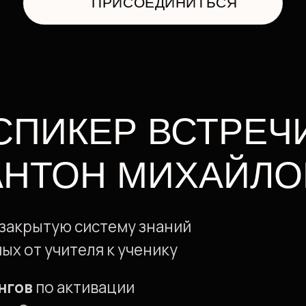
ТОН МИХАЙЛОВ
ытую систему знаний
 учителя к ученику
по активации
ознания»
укрепления здоровья
й
ков
о всему миру