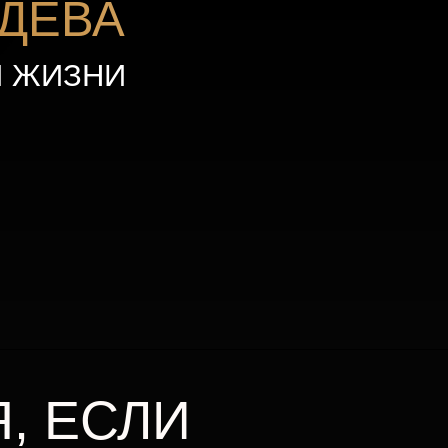
И
СЛИ