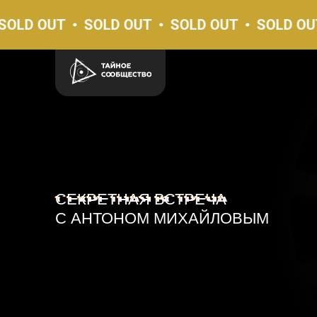
OUT
SOLD OUT
SOLD OUT
SOLD OUT
SO
СЕКРЕТНАЯ ВСТРЕЧА
С АНТОНОМ МИХАЙЛОВЫМ
КАК Я