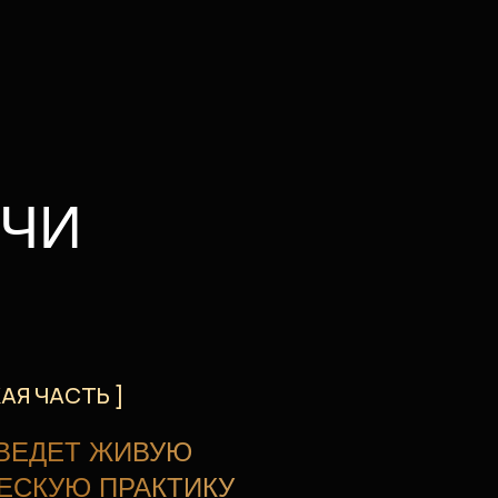
]
ЖИВУЮ
РАКТИКУ
 сможешь:
 поле мастера,
аться
на вопросы
рсональные