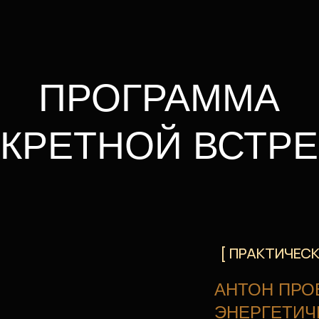
[ ПРАКТИЧЕСКАЯ ЧАСТЬ 
АНТОН ПРОВЕДЕТ 
ЭНЕРГЕТИЧЕСКУЮ П
Во время практики ты
еловек
Прожить состояние в
ет
до которого не добр
самостоятельно
ьность,
[ ОТВЕТЫ НА ВОПРОСЫ ]
к
Антон лично ответит 
ни
участников и даст пе