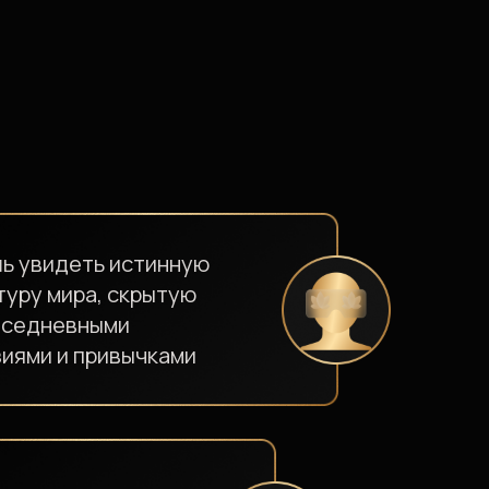
истинную
скрытую
и
вычками
ию,
риты —