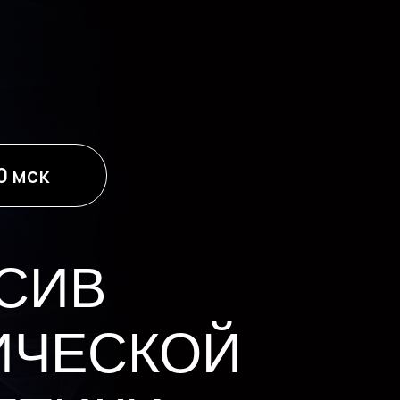
В
СКОЙ
КИ