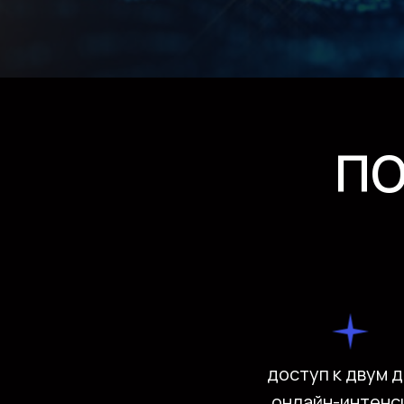
ПО
доступ к двум 
онлайн-интенс