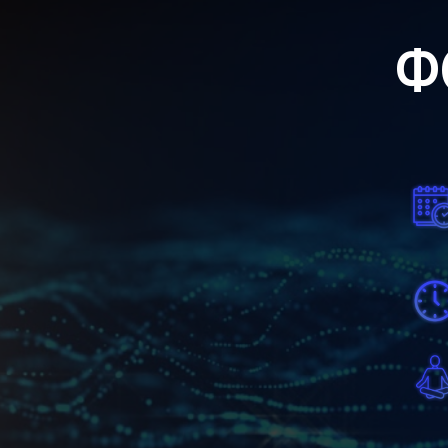
2
2
Д
П