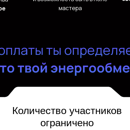
мастера
ре
оплаты ты определя
то твой энергообм
Количество участников
ограничено