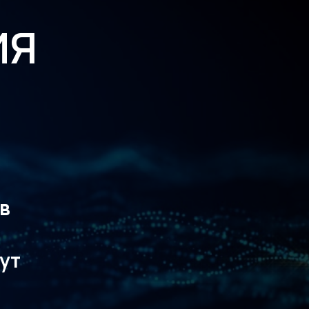
всех
е