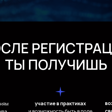
СЛЕ РЕГИСТРА
ТЫ ПОЛУЧИШЬ
во
участие в практиках
дням
св
и возможность быть в поле
ива