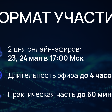
 дня онлайн-эфиров:
3, 24 мая в 17:00 Мск
лительность эфира
до 4 часов
рактическая часть
до 60 минут
доступ к записям 
дней
в течени
месяца