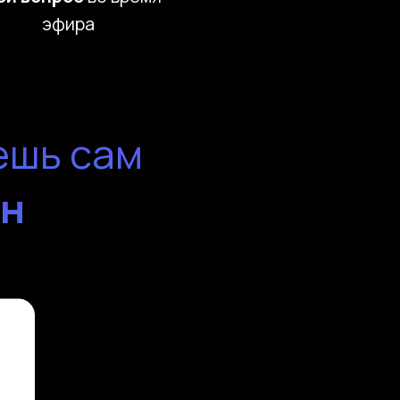
эфира
ешь сам
ен