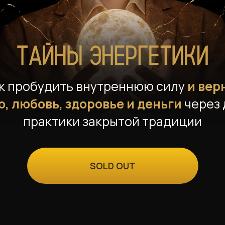
#ЛЮБОВЬ
#ДУША
#СЕКС
#ЭНЕРГИЯ
#СИЛА
ак пробудить внутреннюю силу
и вер
#ЗДОРОВЬЕ
, любовь, здоровье и деньги
через 
практики закрытой традиции
SOLD OUT