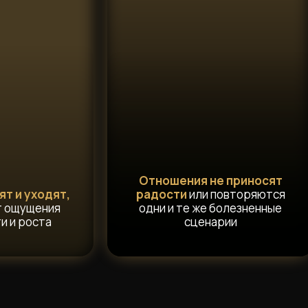
Отношения не приносят
т и уходят,
радости
или повторяются
т ощущения
одни и те же болезненные
и и роста
сценарии