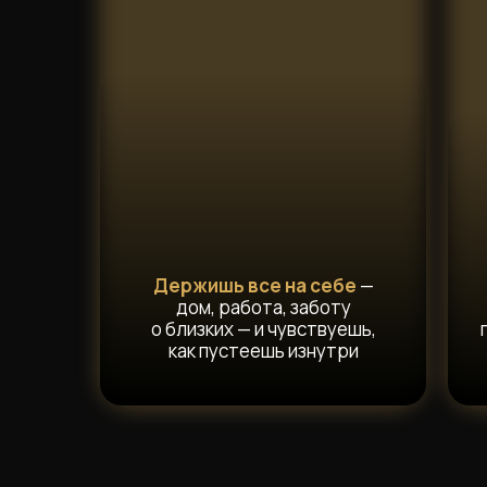
Держишь все на себе
—
дом, работа, заботу
о близких — и чувствуешь,
как пустеешь изнутри