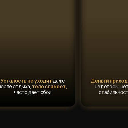
Усталость не уходит
даже
Деньги приходя
после отдыха,
тело слабеет,
нет опоры, не
часто дает сбои
стабильност