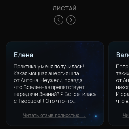
Как энергия влияет на состояние,
которое, в свою очередь,
управляет деньгами, здоровьем
и отношениями
Как раскрыть скрытые
возможности и силы, которые
есть у каждого
Как вернуть контроль над своим
состоянием и перестать жить
в дефиците ресурсов
[ ПРАКТИЧЕСКАЯ
ЧАСТЬ ]