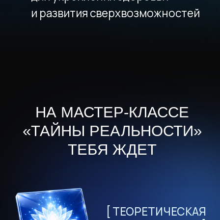
части мастер-класса
Возможность
практиковать
во время трансляции в поле
мастера
Возможность
задать свой
вопрос
в прямом эфире
Доступ к записи
онлайн-
встречи в течение 14 дней
Для подписчиков
«Тайного канала»
вход свободный
СТОИМОСТЬ МАСТЕР-