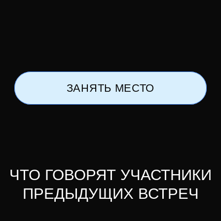
ТЕБЯ ЖДЕТ
[ ТЕОРЕТИЧЕСКАЯ
ЧАСТЬ ]
ТЫ УЗНАЕШЬ
Что такое энергия и как она влияет
на тело, эмоции, решения
и результаты в жизни
Почему возникает усталость,
тревожность и внутренний хаос —
и как формируются
энергетические блоки