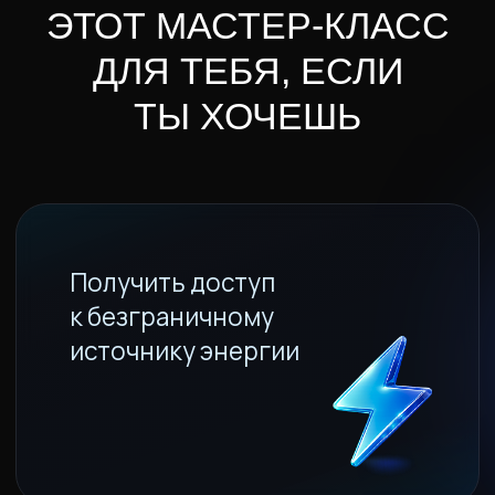
Восстановить здоровье
и вернуть легкость
в теле
Жить без тревоги
независимо
от внешних
обстоятельств