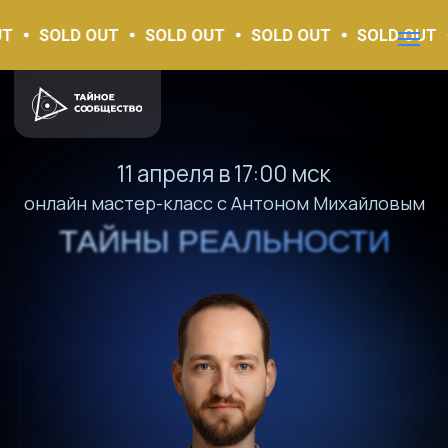
SOLD OUT
SOLD OUT
SOLD OUT
SOLD OUT
11 апреля в 17:00 мск
онлайн мастер-класс с Антоном Михайловым
ТАЙНЫ РЕАЛЬНОСТИ
ТАЙНЫ РЕАЛЬНОСТИ
УЗНАЙ КАК УПРАВЛЯТЬ