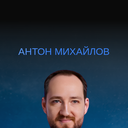
ПРАКТИКА
«АКТИВАЦИЯ ЭНЕРГИИ»
Снимешь внутреннее напряжение
Включишь тело — уйдет фоновая
усталость и расфокус
Почувствуешь, где ты теряешь
энергию
Научишься быстро возвращать
себя в ресурсное состояние
Усилишь внутреннюю опору
и уверенность
[ РЕКОМЕНДАЦИИ