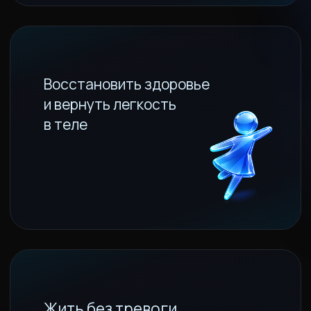
Выровнять финансовое
положение, увидеть
дополнительные
возможности
Наладить отношения,
вернуть им радость,