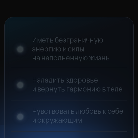
Елена
Валерия
Практика у меня получилась!
Потрясающая встреча, эн
Какая мощная энергия шла
таких мощных, сильных на
от Антона. Неужели, правда,
от Антона я еще не чувст
что Вселенная препятствует
никогда, колбасит до сих 
передачи Знаний? Я Встретилась
И сразу начинаешь понима
с Творцом!!! Это что-то...
что вместе мы силище...
Читать отзыв полностью →
Читать отзыв полностью
АНТОН МИХАЙЛОВ