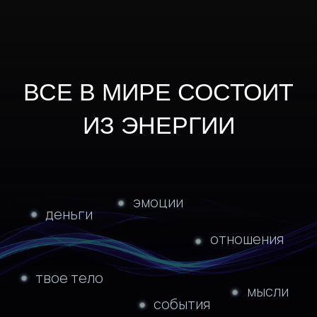
Иметь безграничную
энергию и силы
на наполненную жизнь
Наладить здоровье
и вернуть гармонию в теле
Чувствовать любовь к себе
и окружающим
Жить в состоянии покоя
и легкости
Освободиться от страхов
и напряжения