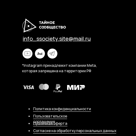
info_ssociety.site@mail.ru
*Instagram принадлежит компании Meta,
которая запрещена на территории РФ
Политика конфиденциальности
Пользовательское
соглашение
Публичная оферта
Согласие на обработку персональных данных