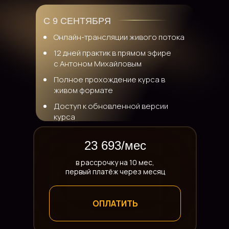
C 9 СЕНТЯБРЯ
Онлайн-трансляции живого потока
12 дней практик в прямом эфире
с Антоном Михайловым
Полное прохождение курса в
живом формате
Доступ к обновленной версии
курса
23 693/мес
в рассрочку на 10 мес,
первый платёж через месяц
ОПЛАТИТЬ