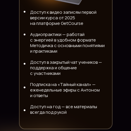
Доступ к видео записям первой
версии курса от 2025
на платформе GetCourse
Аудиопрактики — работай
с энергией в удобном формате
Методичка с основными понятиями
и практиками
Доступ в закрытый чат учеников —
поддержка и общение
с участниками
Подписка на «Тайный канал» —
еженедельные эфиры с Антоном
и ответы
Доступ на год — все материалы
всегда под рукой