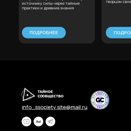
творцом сво
источнику силы через тайные
практики и древние знания
ПОДРО
ПОДРОБНЕЕ
info_ssociety.site@mail.ru