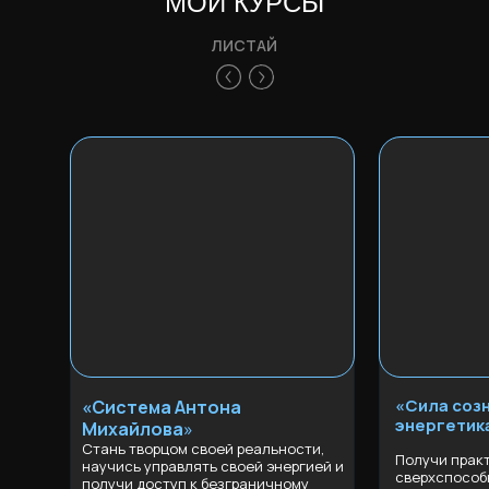
МОИ КУРСЫ
ЛИСТАЙ
«Сила созн
«Система Антона
энергетик
Михайлова
»
Стань творцом своей реальности,
Получи прак
научись управлять своей энергией и
сверхспосо
получи доступ к безграничному