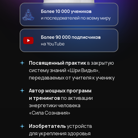
Посвященный практик
в закрытую
систему знаний «Шри Видья»,
передаваемых от учителя к ученику
Автор мощных программ
и тренингов
по активации
энергетики человека
«Сила Сознания»
Изобретатель
устройств
для укрепления здоровья