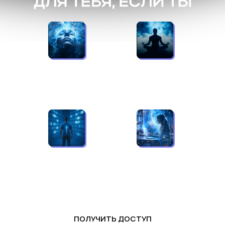
Хочешь мягко
Уже практикуешь
и понятно
и ищешь поддержку
начать
и вдохновение
путь в практике
Ценишь доступ
Хочешь быть ближе
к полным материалам
к мастеру и узнавать
без лишних затрат
все первым
ПОЛУЧИТЬ ДОСТУП