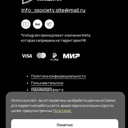
info_ssociety.site@mail.ru
*Instagram принадлежит компании Meta,
которая запрещена на территории РФ
Политика конфиденциальности
Пользовательское
соглашение
Публичная оферта
Согласие на обработку персональных данных
Используя сайт, вы соглашаетесь на обработку данных в Cookies
для корректной работы сайта, вашей персонализации и других
ИП РАДЗЕВИЧ ИЛЬЯ КОНСТАНТИНОВИЧ
целей, предусмотренных
Политикой.
ИНН 490911675743 · ОГРН 318784700187266
Понятно