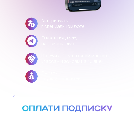
Авторизуйся
в специальном боте
Оплати подписку
на Тайный клуб
Получи доступ ко всем мастер-
классам и эфирам на 30 дней
Смотри,
слушай, практикуй
ОСТАЛИСЬ
ВОПРОСЫ?