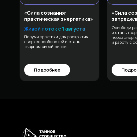
«Сила сознания:
«Сила со
практическая энергетика
»
запредел
Освободи ра
Живой поток с 1 августа
и стань тво
Получи практики для раскрытия
через
энерг
сверхспособностей
и стань
и работу с 
творцом своей жизни
Подробнее
Подро