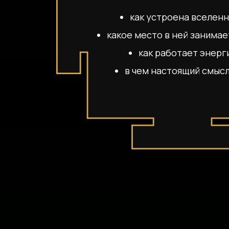
как устроена вселенн
какое место в ней занимае
как работает энерг
в чем настоящий смыс