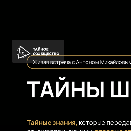
Живая встреча с Антоном Михайловым
Живая встреча с Антоном Михайловым
ТАЙНЫ Ш
Тайные знания,
которые переда