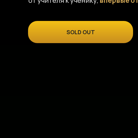
от учителя к ученику,
впервые о
SOLD OUT