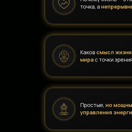
точка, а
непрерывн
Каков
смысл жизни
мира
с точки зрени
Простые,
но мощны
управления энерг