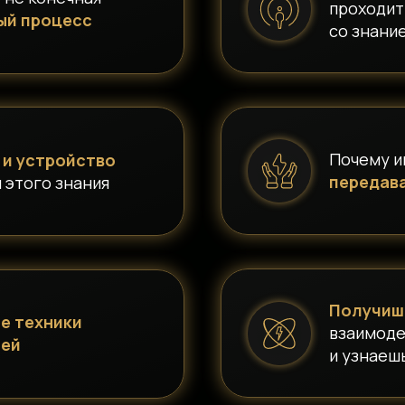
проходит
ый процесс
со знани
Почему и
 и устройство
передава
я этого знания
Получиш
е техники
взаимоде
ией
и узнаешь