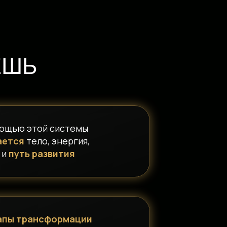
ЕШЬ
мощью этой системы
ается
тело, энергия,
 и
путь развития
апы трансформации