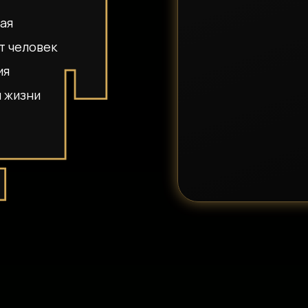
ая
т человек
ия
л жизни