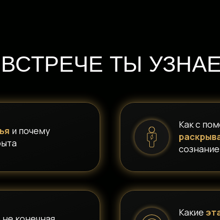
 ВСТРЕЧЕ ТЫ УЗНА
Как с по
ья
и почему
раскрыв
рыта
сознание
Какие
эт
 не конечная