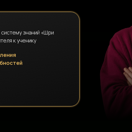
 систему знаний «Шри
теля к ученику
пления
обностей