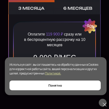
-33%
-15%
-50%
Оплатите
Оплатите
53 900 ₽
96 300 ₽
сразу или
сразу или
Оплатите
119 900 ₽
сразу или
в беспроцентную рассрочку на 3
в беспроцентную рассрочку на 6
19 900 ₽/МЕС
в беспроцентную рассрочку на 10
месяцев
месяца
месяцев
17 900 ₽/МЕС
16 000 ₽/МЕС
ОПЛАТИТЬ
9 990 ₽/МЕС
Используя сайт, вы соглашаетесь на обработку данных в Cookies
для корректной работы сайта, вашей персонализации и других
ОПЛАТИТЬ
ОПЛАТИТЬ
целей, предусмотренных
Политикой.
ОПЛАТИТЬ
Понятно