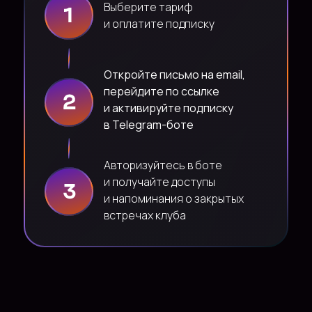
и наши сотрудники
быстро
Выберите тариф
ответят на все вопросы
и оплатите подписку
Откройте письмо на email,
перейдите по ссылке
и активируйте подписку
в Telegram-боте
Авторизуйтесь в боте
и получайте доступы
и напоминания о закрытых
встречах клуба