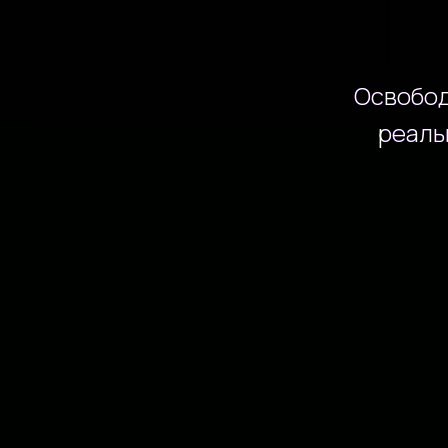
Освобод
реаль